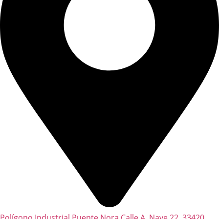
Polígono Industrial Puente Nora Calle A, Nave 22, 33420